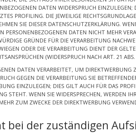
NBEZOGENEN DATEN WIDERSPRUCH EINZULEGEN; DI
TES PROFILING. DIE JEWEILIGE RECHTSGRUNDLAGE
HMEN SIE DIESER DATENSCHUTZERKLÄRUNG. WENN
N PERSONENBEZOGENEN DATEN NICHT MEHR VERARB
DIGE GRÜNDE FÜR DIE VERARBEITUNG NACHWEISE
RWIEGEN ODER DIE VERARBEITUNG DIENT DER GE
TSANSPRÜCHEN (WIDERSPRUCH NACH ART. 21 ABS. 
NEN DATEN VERARBEITET, UM DIREKTWERBUNG ZU
SPRUCH GEGEN DIE VERARBEITUNG SIE BETREFFEN
UNG EINZULEGEN; DIES GILT AUCH FÜR DAS PROFI
NG STEHT. WENN SIE WIDERSPRECHEN, WERDEN I
 MEHR ZUM ZWECKE DER DIREKTWERBUNG VERWEND
 bei der zuständigen Auf